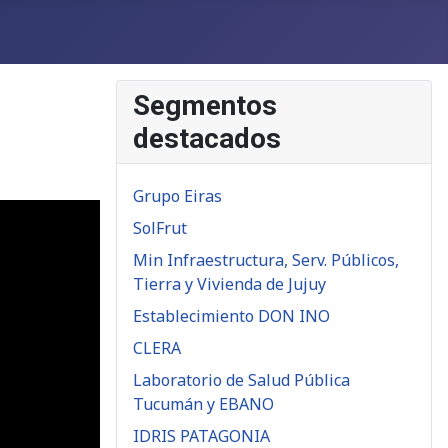
Segmentos
destacados
Grupo Eiras
SolFrut
Min Infraestructura, Serv. Públicos,
Tierra y Vivienda de Jujuy
Establecimiento DON INO
CLERA
Laboratorio de Salud Pública
Tucumán y EBANO
IDRIS PATAGONIA