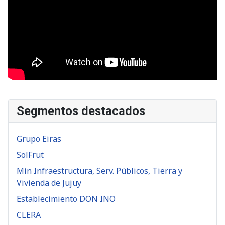
Segmentos destacados
Grupo Eiras
SolFrut
Min Infraestructura, Serv. Públicos, Tierra y
Vivienda de Jujuy
Establecimiento DON INO
CLERA