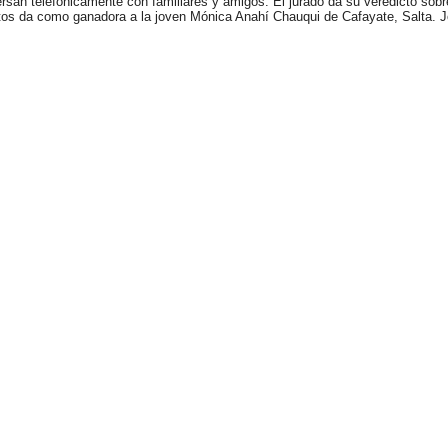
rsan telefónicamente con familiares y amigos. El jurado da su veredicto sobre
otos da como ganadora a la joven Mónica Anahí Chauqui de Cafayate, Salta. 