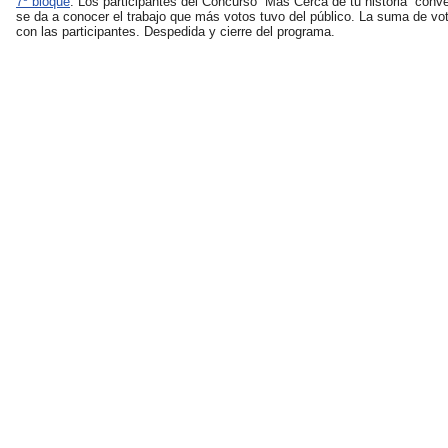
7º bloque
: Los participantes del Concurso “Más Cerca de tu historia” conve
se da a conocer el trabajo que más votos tuvo del público. La suma de v
con las participantes. Despedida y cierre del programa.