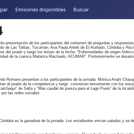
ipar
Emisiones disponibles
Buscar
4
te presentación de los participantes del certamen de preguntas y respuestas:
do de Las Talitas, Tucumán; Ana Paula Arietti de El Arañado, Córdoba y Ro
es del jurado y luego los temas de la fecha: “Enfermedades de origen hídrico
oridad de la cuenca Matanza Riachuelo, ACUMAR”. Posteriormente se desarroll
nando Romano presentan a los participantes de la jornada: Mónica Anahí Chauq
tan al jurado de la competencia y luego conversan brevemente con los estud
calchaquí” de Salta y “Más caudal de pureza para el Lago Puelo” de la local
 por las redes sociales.
, Córdoba es la ganadora de la jornada. Los estudiantes envían saludos y se d