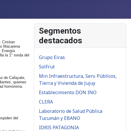
Segmentos
destacados
 Cristian
cío Macarena
. Energía
a la 1° ronda del
Grupo Eiras
SolFrut
Min Infraestructura, Serv. Públicos,
ui de Cafayate,
iantes, quienes
Tierra y Vivienda de Jujuy
idad homónima.
Establecimiento DON INO
CLERA
Laboratorio de Salud Pública
Tucumán y EBANO
espiden del
IDRIS PATAGONIA