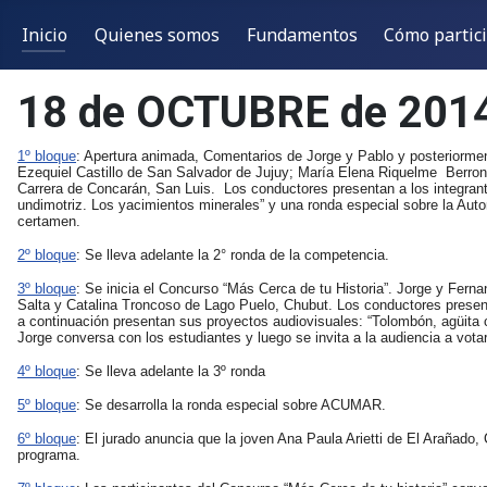
Inicio
Quienes somos
Fundamentos
Cómo partic
18 de OCTUBRE de 201
1º bloque
: Apertura animada, Comentarios de Jorge y Pablo y posteriormen
Ezequiel Castillo de San Salvador de Jujuy; María Elena Riquelme Berron
Carrera de Concarán, San Luis. Los conductores presentan a los integrant
undimotriz. Los yacimientos minerales” y una ronda especial sobre la Aut
certamen.
2º bloque
: Se lleva adelante la 2° ronda de la competencia.
3º bloque
: Se inicia el Concurso “Más Cerca de tu Historia”. Jorge y Fer
Salta y Catalina Troncoso de Lago Puelo, Chubut. Los conductores presen
a continuación presentan sus proyectos audiovisuales: “Tolombón, agüita 
Jorge conversa con los estudiantes y luego se invita a la audiencia a votar
4º bloque
: Se lleva adelante la 3º ronda
5º bloque
: Se desarrolla la ronda especial sobre ACUMAR.
6º bloque
: El jurado anuncia que la joven Ana Paula Arietti de El Arañado
programa.