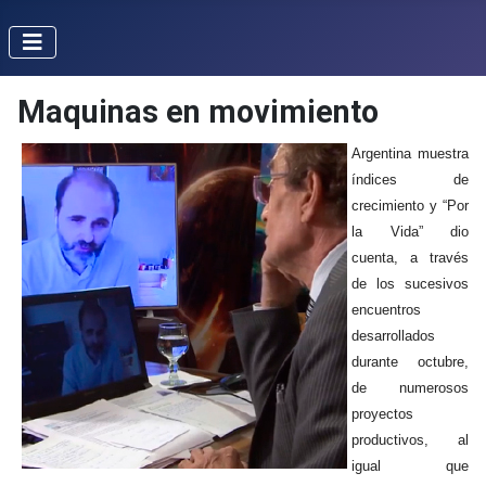
Maquinas en movimiento
Argentina muestra
índices de
crecimiento y “Por
la Vida” dio
cuenta, a través
de los sucesivos
encuentros
desarrollados
durante octubre,
de numerosos
proyectos
productivos, al
igual que