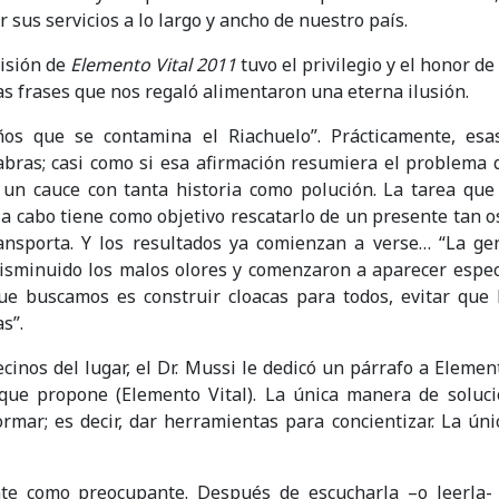
 sus servicios a lo largo y ancho de nuestro país.
isión de
Elemento Vital 2011
tuvo el privilegio y el honor de
las frases que nos regaló alimentaron una eterna ilusión.
os que se contamina el Riachuelo”. Prácticamente, esa
bras; casi como si esa afirmación resumiera el problema q
 un cauce con tanta historia como polución. La tarea que 
 a cabo tiene como objetivo rescatarlo de un presente tan 
ansporta. Y los resultados ya comienzan a verse… “La gen
isminuido los malos olores y comenzaron a aparecer espec
ue buscamos es construir cloacas para todos, evitar que 
s”.
cinos del lugar, el Dr. Mussi le dedicó un párrafo a Element
que propone (Elemento Vital). La única manera de soluci
rmar; es decir, dar herramientas para concientizar. La ún
te como preocupante. Después de escucharla –o leerla-