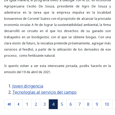
De igual manera, el programa invitó a dialogar con el Lic. en economía
Agropecuaria Cecilio De Souza, presidente de Agro De Souza y
adentrarse en la tarea que la empresa impulsa en la localidad
bonaerense de Coronel Suárez con el propósito de alcanzar la preciada
economía circular. A fin de lograr la sustentatibilidad ambiental, la firma
desarrolló un circuito en el que los desechos de su ganado son
trabajados en un biodigestor, con el que se obtiene biogas. Con una
clara visión de futuro, la iniciativa pretende próximamente, agregar más
servicios al feedlot, a partir de la utilización de los derivados de ese
proceso, como fertilizante natural.
Si querés volver a ver esta interesante jornada, podés hacerlo en la
emisión del 19 de abril de 2021.
Joven dirigencia
Tecnologías al servicio del campo
1
2
3
4
5
6
7
8
9
10
Página 4 de 11